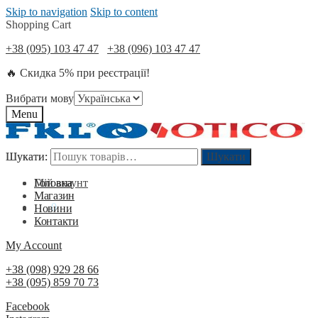
Skip to navigation
Skip to content
Shopping Cart
+38 (095) 103 47 47
+38 (096) 103 47 47
🔥 Скидка 5% при реєстрації!
Вибрати мову
Menu
Шукати:
Шукати:
Шукати
Шукати
Мій акаунт
Головна
Магазин
0
₴
0
Новини
Контакти
My Account
+38 (098) 929 28 66
+38 (095) 859 70 73
Facebook