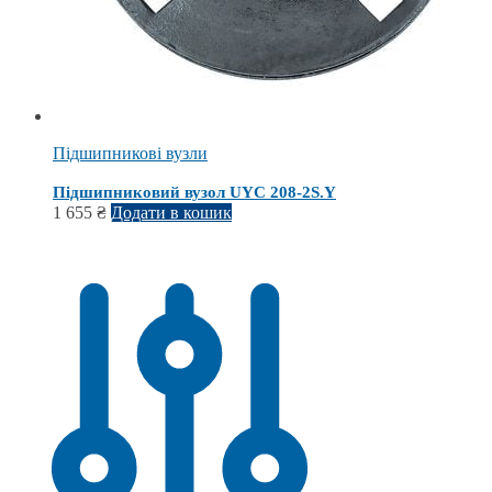
Підшипникові вузли
Підшипниковий вузол UYC 208-2S.Y
1 655
₴
Додати в кошик