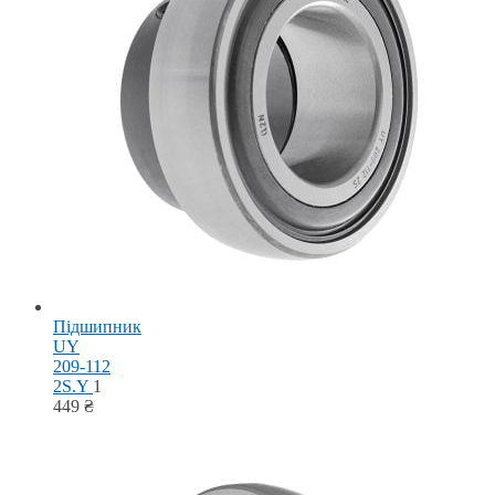
Підшипник
UY
209-112
2S.Y
1
449
₴