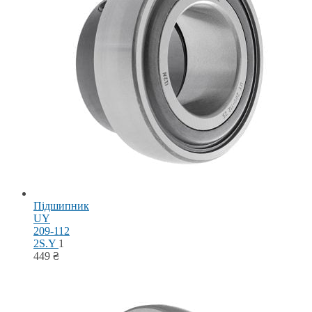
Підшипник
UY
209-112
2S.Y
1
449
₴