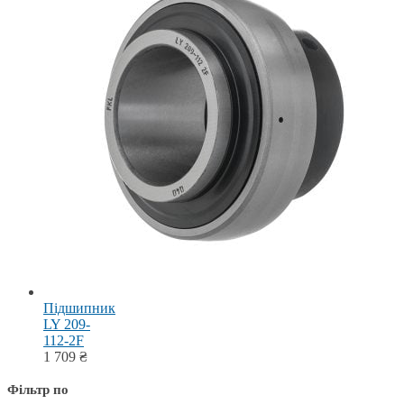
Підшипник
LY 209-
112-2F
1 709
₴
Фільтр по