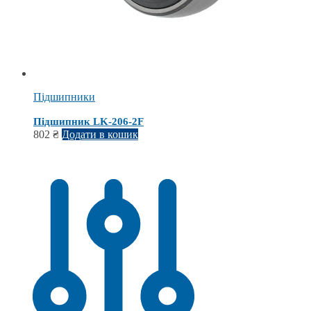
Підшипники
Підшипник LK-206-2F
802
₴
Додати в кошик