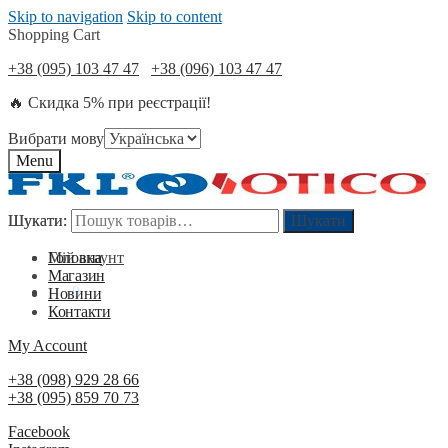
Skip to navigation
Skip to content
Shopping Cart
+38 (095) 103 47 47
+38 (096) 103 47 47
🔥 Скидка 5% при реєстрації!
Вибрати мову
Menu
Шукати:
Шукати:
Шукати
Шукати
Мій акаунт
Головна
Магазин
0
₴
0
Новини
Контакти
My Account
+38 (098) 929 28 66
+38 (095) 859 70 73
Facebook