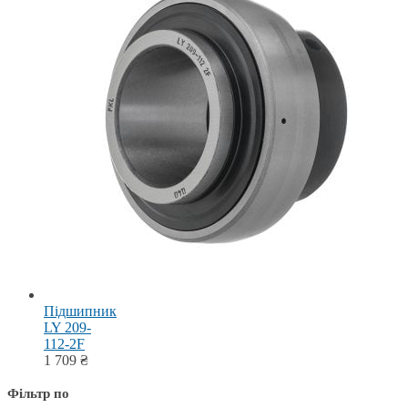
Підшипник
LY 209-
112-2F
1 709
₴
Фільтр по