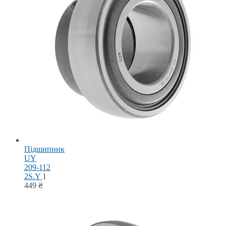
Підшипник
UY
209-112
2S.Y
1
449
₴