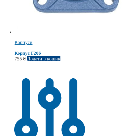
Корпуси
Корпус F206
755
₴
Додати в кошик