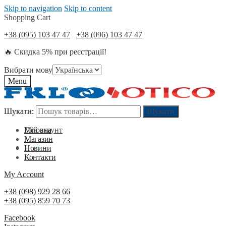
Skip to navigation
Skip to content
Shopping Cart
+38 (095) 103 47 47
+38 (096) 103 47 47
🔥 Скидка 5% при реєстрації!
Вибрати мову
Menu
Шукати:
Шукати:
Шукати
Шукати
Мій акаунт
Головна
Магазин
0
₴
0
Новини
Контакти
My Account
+38 (098) 929 28 66
+38 (095) 859 70 73
Facebook