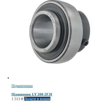
Підшипники
Підшипник LY 208-2F.H
1 513
₴
Додати в кошик