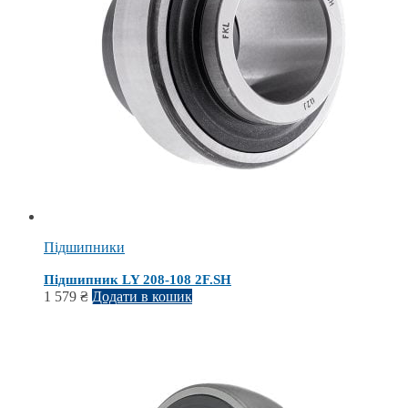
Підшипники
Підшипник LY 208-108 2F.SH
1 579
₴
Додати в кошик