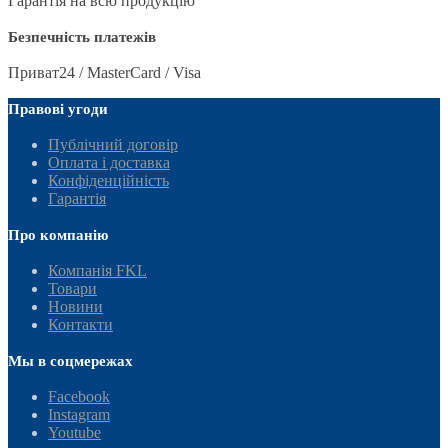
Гарантія на всю продукцію
Безпечність платежів
Приват24 / MasterCard / Visa
Правові угоди
Публічний договір
Оплата і доставка
Конфіденційність
Гарантія
Про компанію
Компанія FKL
Товари
Новини
Контакти
Мы в соцмережах
Facebook
Instagram
Youtube