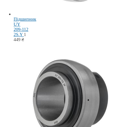
Підшипник
UY
209-112
2S.Y
1
449
₴