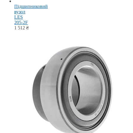
Підшипниковий
вузол
LES
205-2F
1 512
₴