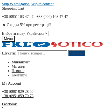
Skip to navigation
Skip to content
Shopping Cart
+38 (095) 103 47 47
+38 (096) 103 47 47
🔥 Скидка 5% при реєстрації!
Вибрати мову
Menu
Шукати:
Шукати:
Шукати
Шукати
Мій акаунт
Головна
Магазин
0
₴
0
Новини
Контакти
My Account
+38 (098) 929 28 66
+38 (095) 859 70 73
Facebook