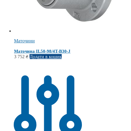
Маточини
Маточина IL50-98/4T-B30-J
3 752
₴
Додати в кошик