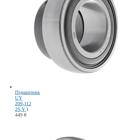
Підшипник
UY
209-112
2S.Y
1
449
₴