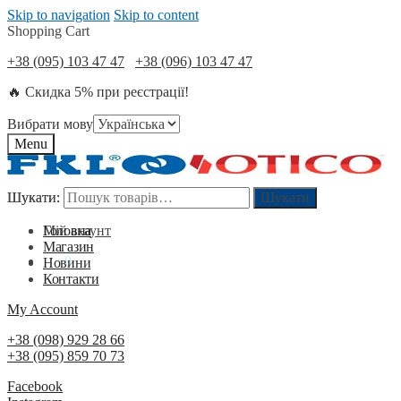
Skip to navigation
Skip to content
Shopping Cart
+38 (095) 103 47 47
+38 (096) 103 47 47
🔥 Скидка 5% при реєстрації!
Вибрати мову
Menu
Шукати:
Шукати:
Шукати
Шукати
Мій акаунт
Головна
Магазин
0
₴
0
Новини
Контакти
My Account
+38 (098) 929 28 66
+38 (095) 859 70 73
Facebook