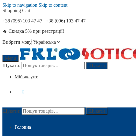
Skip to navigation
Skip to content
Shopping Cart
+38 (095) 103 47 47
+38 (096) 103 47 47
🔥 Скидка 5% при реєстрації!
Вибрати мову
Menu
Шукати:
Шукати
Мій акаунт
0
₴
0
Шукати:
Шукати
Головна