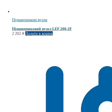
Підшипникові вузли
Підшипниковий вузол LEF 208-2F
2 202
₴
Додати в кошик