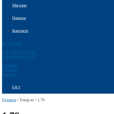
Магазин
Новини
Контакти
My Account
+38 (098) 929 28 66
+38 (095) 859 70 73
Facebook
Instagram
Youtube
0
₴
0
Головна
/
Товар кг
/
1.79