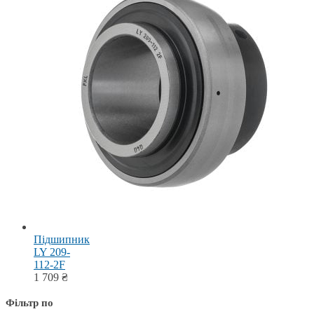
Підшипник
LY 209-
112-2F
1 709
₴
Фільтр по