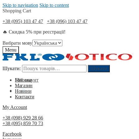
Skip to navigation
Skip to content
Shopping Cart
+38 (095) 103 47 47
+38 (096) 103 47 47
🔥 Скидка 5% при реєстрації!
Вибрати мову
Menu
Шукати:
Шукати:
Шукати
Шукати
Мій акаунт
Головна
Магазин
0
₴
0
Новини
Контакти
My Account
+38 (098) 929 28 66
+38 (095) 859 70 73
Facebook