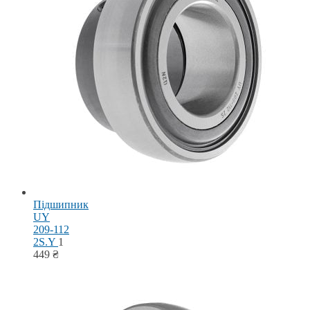
Підшипник
UY
209-112
2S.Y
1
449
₴