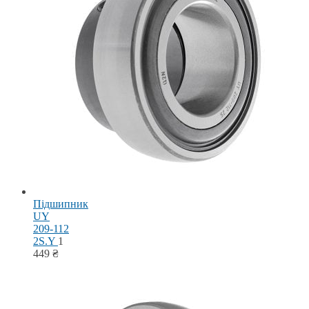
Підшипник
UY
209-112
2S.Y
1
449
₴