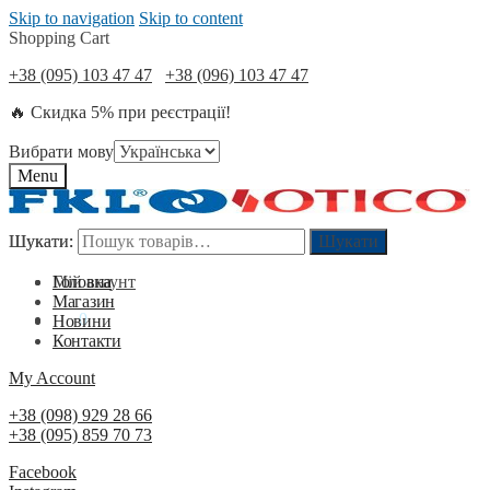
Skip to navigation
Skip to content
Shopping Cart
+38 (095) 103 47 47
+38 (096) 103 47 47
🔥 Скидка 5% при реєстрації!
Вибрати мову
Menu
Шукати:
Шукати:
Шукати
Шукати
Мій акаунт
Головна
Магазин
0
₴
0
Новини
Контакти
My Account
+38 (098) 929 28 66
+38 (095) 859 70 73
Facebook