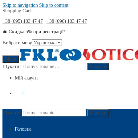
Skip to navigation
Skip to content
Shopping Cart
+38 (095) 103 47 47
+38 (096) 103 47 47
🔥 Скидка 5% при реєстрації!
Вибрати мову
Menu
Шукати:
Шукати
Мій акаунт
0
₴
0
Шукати:
Шукати
Головна