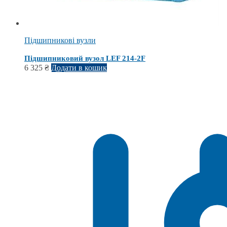
Підшипникові вузли
Підшипниковий вузол LEF 214-2F
6 325
₴
Додати в кошик