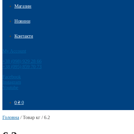
Магазин
Новини
Контакти
My Account
+38 (098) 929 28 66
+38 (095) 859 70 73
Facebook
Instagram
Youtube
0
₴
0
Головна
/
Товар кг
/
6.2