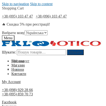
Skip to navigation
Skip to content
Shopping Cart
+38 (095) 103 47 47
+38 (096) 103 47 47
🔥 Скидка 5% при реєстрації!
Вибрати мову
Menu
Шукати:
Шукати:
Шукати
Шукати
Мій акаунт
Головна
Магазин
0
₴
0
Новини
Контакти
My Account
+38 (098) 929 28 66
+38 (095) 859 70 73
Facebook