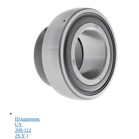
Підшипник
UY
209-112
2S.Y
1