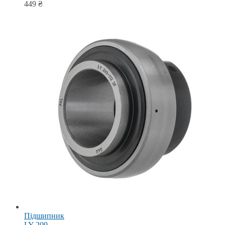
449
₴
Підшипник
LY 209-