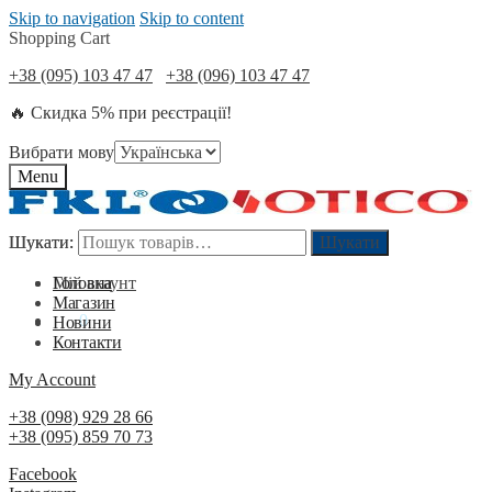
Skip to navigation
Skip to content
Shopping Cart
+38 (095) 103 47 47
+38 (096) 103 47 47
🔥 Скидка 5% при реєстрації!
Вибрати мову
Menu
Шукати:
Шукати:
Шукати
Шукати
Мій акаунт
Головна
Магазин
0
₴
0
Новини
Контакти
My Account
+38 (098) 929 28 66
+38 (095) 859 70 73
Facebook