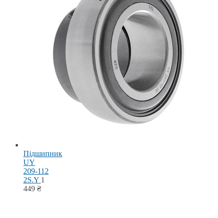
Підшипник
UY
209-112
2S.Y
1
449
₴