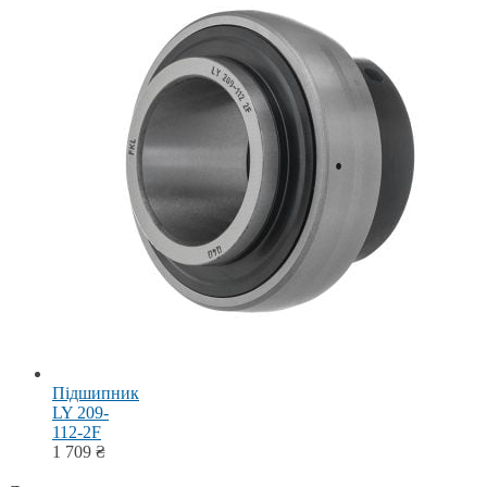
Підшипник
LY 209-
112-2F
1 709
₴