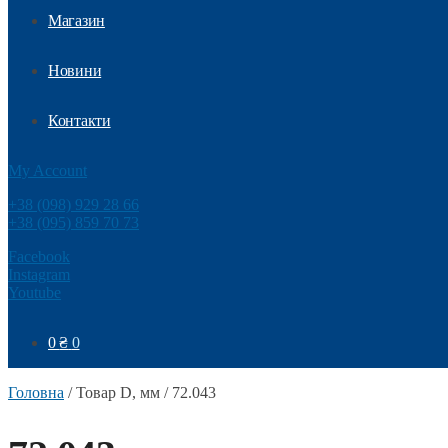
Магазин
Новини
Контакти
My Account
+38 (098) 929 28 66
+38 (095) 859 70 73
Facebook
Instagram
Youtube
0
₴
0
Головна
/
Товар D, мм
/
72.043