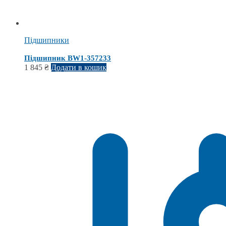
Підшипники
Підшипник BW1-357233
1 845
₴
Додати в кошик