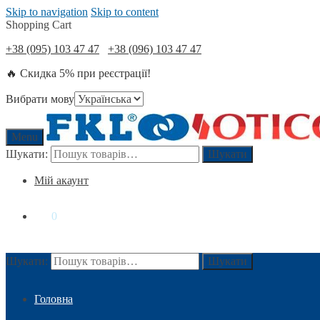
Skip to navigation
Skip to content
Shopping Cart
+38 (095) 103 47 47
+38 (096) 103 47 47
🔥 Скидка 5% при реєстрації!
Вибрати мову
Menu
Шукати:
Шукати
Мій акаунт
0
₴
0
Шукати:
Шукати
Головна