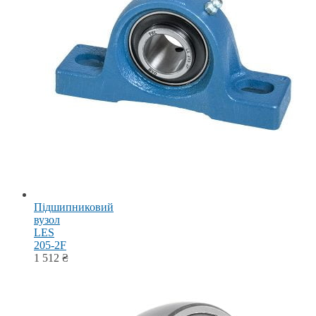
Підшипниковий
вузол
LES
205-2F
1 512
₴