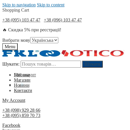
Skip to navigation
Skip to content
Shopping Cart
+38 (095) 103 47 47
+38 (096) 103 47 47
🔥 Скидка 5% при реєстрації!
Вибрати мову
Menu
Шукати:
Шукати:
Шукати
Шукати
Мій акаунт
Головна
Магазин
0
₴
0
Новини
Контакти
My Account
+38 (098) 929 28 66
+38 (095) 859 70 73
Facebook