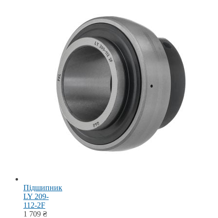
Підшипник
LY 209-
112-2F
1 709
₴