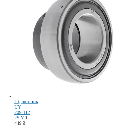
Підшипник
UY
209-112
2S.Y
1
449
₴