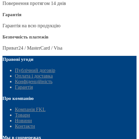
Повернення протягом 14 днів
Гарантія
Гарантія на всю продукцію
Безпечність платежів
Приват24 / MasterCard / Visa
Правові угоди
Публічний договір
Оплата і доставка
Конфіденційність
Гарантія
Про компанію
Компанія FKL
Товари
Новини
Контакти
Мы в соцмережах