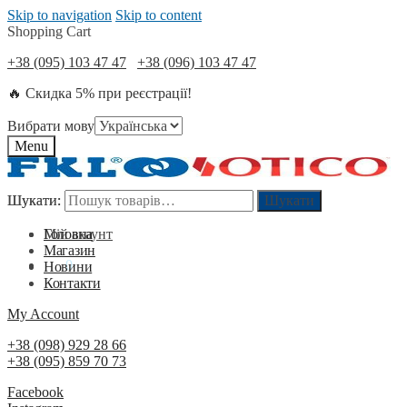
Skip to navigation
Skip to content
Shopping Cart
+38 (095) 103 47 47
+38 (096) 103 47 47
🔥 Скидка 5% при реєстрації!
Вибрати мову
Menu
Шукати:
Шукати:
Шукати
Шукати
Мій акаунт
Головна
Магазин
0
₴
0
Новини
Контакти
My Account
+38 (098) 929 28 66
+38 (095) 859 70 73
Facebook