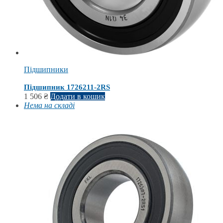
Підшипники
Підшипник 1726211-2RS
1 506
₴
Додати в кошик
Нема на складі