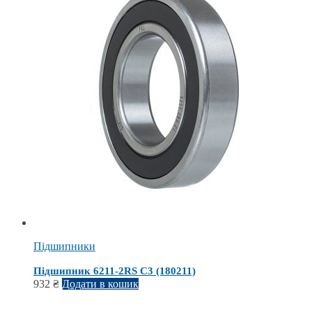
Підшипники
Підшипник 6211-2RS С3 (180211)
932
₴
Додати в кошик