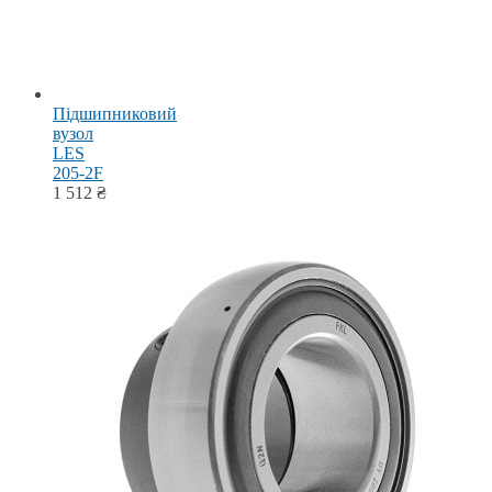
Підшипниковий
вузол
LES
205-2F
1 512
₴