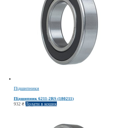
Підшипники
Підшипник 6211-2RS (180211)
932
₴
Додати в кошик