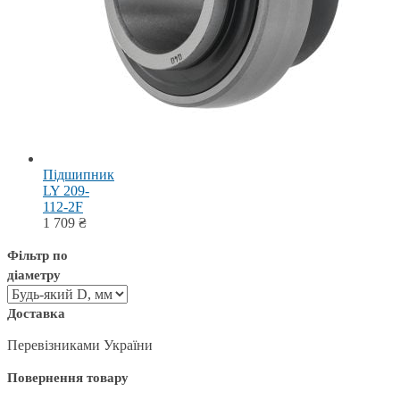
Підшипник
LY 209-
112-2F
1 709
₴
Фільтр по
діаметру
Доставка
Перевізниками України
Повернення товару