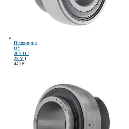
Підшипник
UY
209-112
2S.Y
1
449
₴