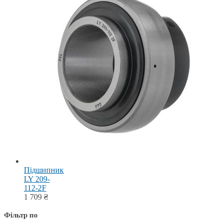
Підшипник
LY 209-
112-2F
1 709
₴
Фільтр по