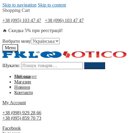
Skip to navigation
Skip to content
Shopping Cart
+38 (095) 103 47 47
+38 (096) 103 47 47
🔥 Скидка 5% при реєстрації!
Вибрати мову
Menu
Шукати:
Шукати:
Шукати
Шукати
Мій акаунт
Головна
Магазин
0
₴
0
Новини
Контакти
My Account
+38 (098) 929 28 66
+38 (095) 859 70 73
Facebook