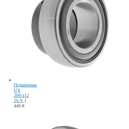
Підшипник
UY
209-112
2S.Y
1
449
₴