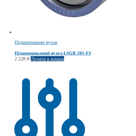
Підшипникові вузли
Підшипниковий вузол LSGR 205-FS
2 228
₴
Додати в кошик