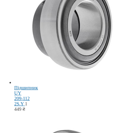
Підшипник
UY
209-112
2S.Y
1
449
₴