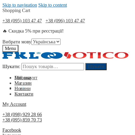
Skip to navigation
Skip to content
Shopping Cart
+38 (095) 103 47 47
+38 (096) 103 47 47
🔥 Скидка 5% при реєстрації!
Вибрати мову
Menu
Шукати:
Шукати:
Шукати
Шукати
Мій акаунт
Головна
Магазин
0
₴
0
Новини
Контакти
My Account
+38 (098) 929 28 66
+38 (095) 859 70 73
Facebook