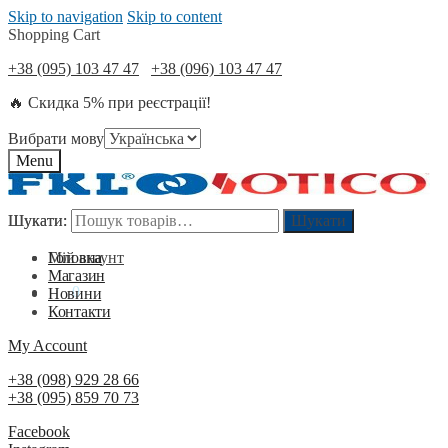
Skip to navigation
Skip to content
Shopping Cart
+38 (095) 103 47 47
+38 (096) 103 47 47
🔥 Скидка 5% при реєстрації!
Вибрати мову
Menu
Шукати:
Шукати:
Шукати
Шукати
Мій акаунт
Головна
Магазин
0
₴
0
Новини
Контакти
My Account
+38 (098) 929 28 66
+38 (095) 859 70 73
Facebook