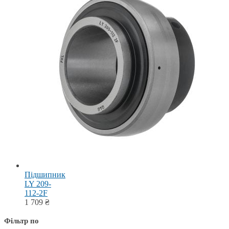
Підшипник
LY 209-
112-2F
1 709
₴
Фільтр по