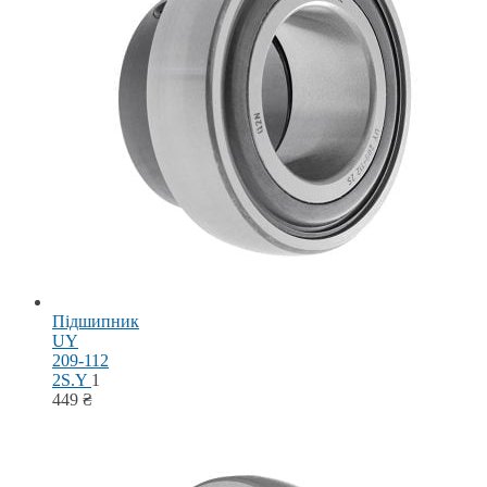
Підшипник
UY
209-112
2S.Y
1
449
₴