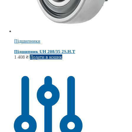
Підшипники
Підшипник UH 208/35 2S.H.T
1 408
₴
Додати в кошик