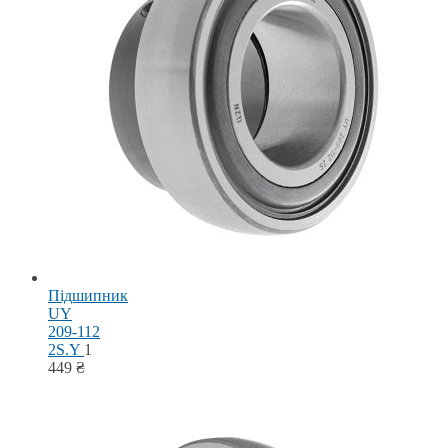
Підшипник
UY
209-112
2S.Y
1
449
₴