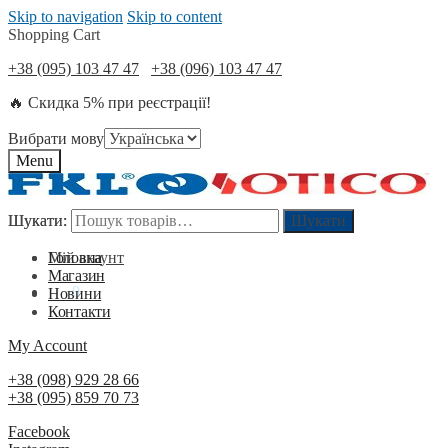
Skip to navigation
Skip to content
Shopping Cart
+38 (095) 103 47 47
+38 (096) 103 47 47
🔥 Скидка 5% при реєстрації!
Вибрати мову
Menu
Шукати:
Шукати:
Шукати
Шукати
Мій акаунт
Головна
Магазин
0
₴
0
Новини
Контакти
My Account
+38 (098) 929 28 66
+38 (095) 859 70 73
Facebook