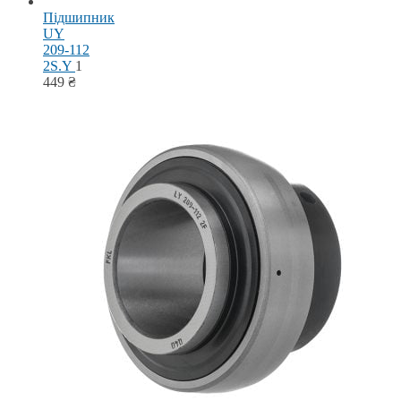
Підшипник
UY
209-112
2S.Y
1
449
₴