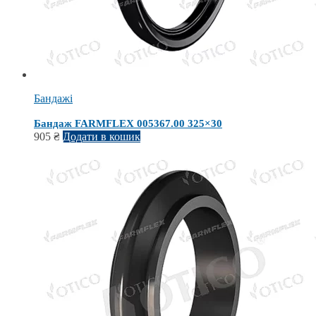
Бандажі
Бандаж FARMFLEX 005367.00 325×30
905
₴
Додати в кошик