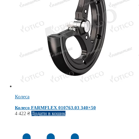
Колеса
Колесо FARMFLEX 010763.03 340×50
4 422
₴
Додати в кошик