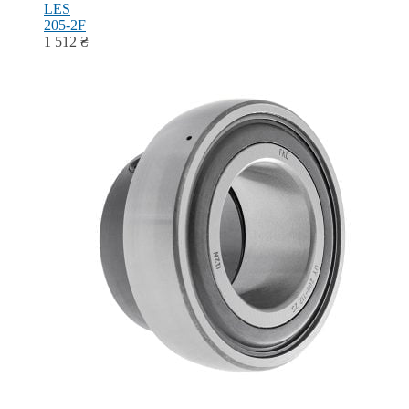
LES
205-2F
1 512
₴