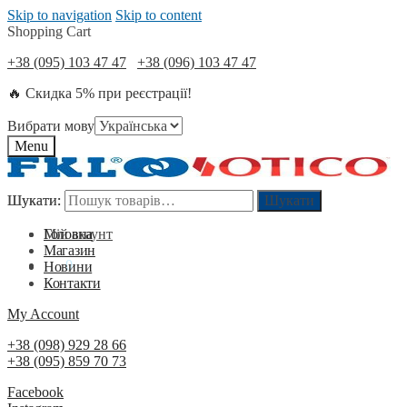
Skip to navigation
Skip to content
Shopping Cart
+38 (095) 103 47 47
+38 (096) 103 47 47
🔥 Скидка 5% при реєстрації!
Вибрати мову
Menu
Шукати:
Шукати:
Шукати
Шукати
Мій акаунт
Головна
Магазин
0
₴
0
Новини
Контакти
My Account
+38 (098) 929 28 66
+38 (095) 859 70 73
Facebook