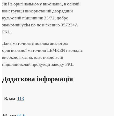
Як і в оригінальному виконанні, в основі
конструкції використаний дворядний
кульковий підшипник 35/72, добре
знайомий усім по позначенню 357234А
FKL.
Дана маточина є повним аналогом
оригінальної маточини LEMKEN і володіє
високою якістю, властивою всій
підшипниковій продукції заводу FKL.
Додаткова інформація
B, мм
113
B1, мм
61.6