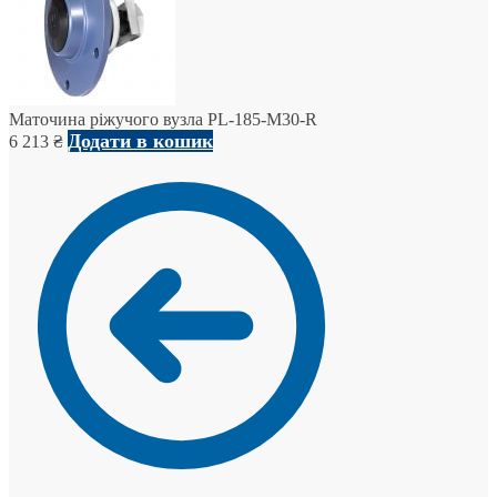
Маточина ріжучого вузла PL-185-M30-R
Додати в кошик
6 213
₴