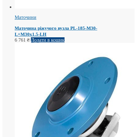
Маточини
Маточина ріжучого вузла PL-185-M30-
L+M30x1.5-LH
6 761
₴
Додати в кошик