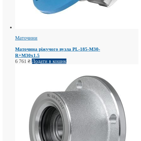
Маточини
Маточина ріжучого вузла PL-185-M30-
R+M30x1.5
6 761
₴
Додати в кошик