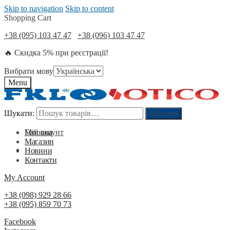
Skip to navigation
Skip to content
Shopping Cart
+38 (095) 103 47 47
+38 (096) 103 47 47
🔥 Скидка 5% при реєстрації!
Вибрати мову
Menu
Шукати:
Шукати:
Шукати
Шукати
Мій акаунт
Головна
Магазин
0
₴
0
Новини
Контакти
My Account
+38 (098) 929 28 66
+38 (095) 859 70 73
Facebook