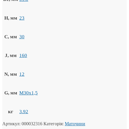
H, мм
23
C, мм
30
J, мм
160
N, мм
12
G, мм
M30x1,5
кг
3.92
Артикул:
000032316
Категорія:
Маточини