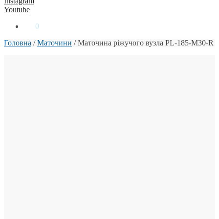
Instagram
Youtube
0
₴
0
Головна
/
Маточини
/
Маточина ріжучого вузла PL-185-M30-R