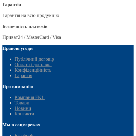
Гарантія
Гарантія на всю продукцію
Безпечність платежів
Приват24 / MasterCard / Visa
Правові угоди
Публічний договір
Оплата і доставка
Конфіденційність
Гарантія
Про компанію
Компанія FKL
Товари
Новини
Контакти
Мы в соцмережах
Facebook