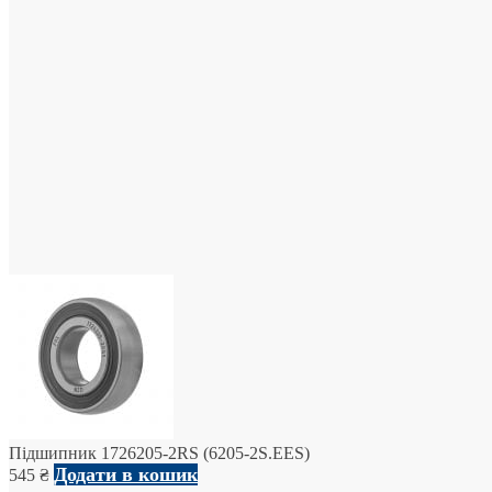
Підшипник 1726205-2RS (6205-2S.EES)
Додати в кошик
545
₴