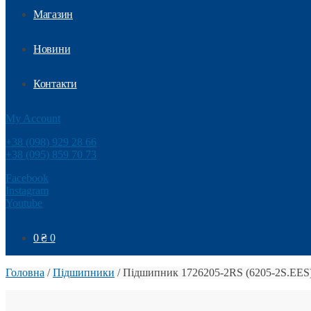
Магазин
Новини
Контакти
My Account
+38 (098) 929 28 66
+38 (095) 859 70 73
Facebook
Instagram
Youtube
0
₴
0
Головна
/
Підшипники
/
Підшипник 1726205-2RS (6205-2S.EES