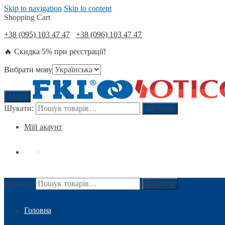
Skip to navigation
Skip to content
Shopping Cart
+38 (095) 103 47 47
+38 (096) 103 47 47
🔥 Скидка 5% при реєстрації!
Вибрати мову
Menu
Шукати:
Шукати
Мій акаунт
0
₴
0
Шукати:
Шукати
Головна