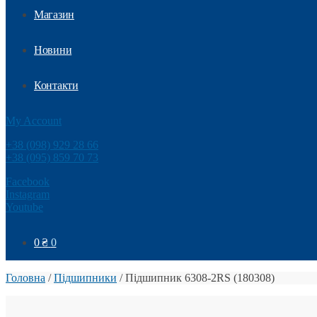
Магазин
Новини
Контакти
My Account
+38 (098) 929 28 66
+38 (095) 859 70 73
Facebook
Instagram
Youtube
0
₴
0
Головна
/
Підшипники
/
Підшипник 6308-2RS (180308)