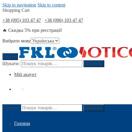
Skip to navigation
Skip to content
Shopping Cart
+38 (095) 103 47 47
+38 (096) 103 47 47
🔥 Скидка 5% при реєстрації!
Вибрати мову
Menu
Шукати:
Шукати
Мій акаунт
0
₴
0
Шукати:
Шукати
Головна