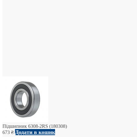
Підшипник 6308-2RS (180308)
Додати в кошик
673
₴