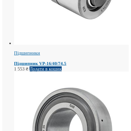
Підшипники
Підшипник VP-16/40/74.5
1 553
₴
Додати в кошик