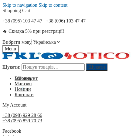
Skip to navigation
Skip to content
Shopping Cart
+38 (095) 103 47 47
+38 (096) 103 47 47
🔥 Скидка 5% при реєстрації!
Вибрати мову
Menu
Шукати:
Шукати:
Шукати
Шукати
Мій акаунт
Головна
Магазин
0
₴
0
Новини
Контакти
My Account
+38 (098) 929 28 66
+38 (095) 859 70 73
Facebook