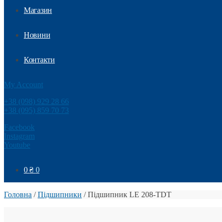
Магазин
Новини
Контакти
My Account
+38 (098) 929 28 66
+38 (095) 859 70 73
Facebook
Instagram
Youtube
0
₴
0
Головна
/
Підшипники
/
Підшипник LE 208-TDT