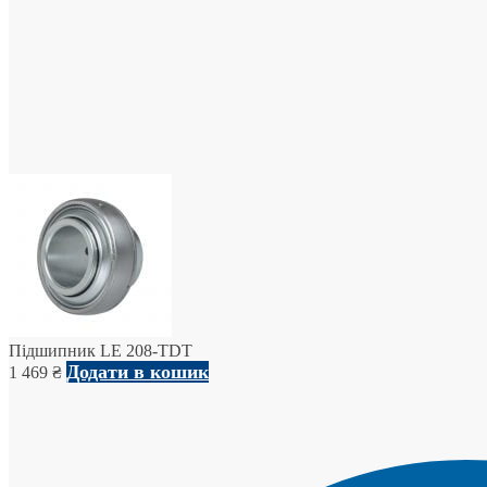
Підшипник LE 208-TDT
Додати в кошик
1 469
₴