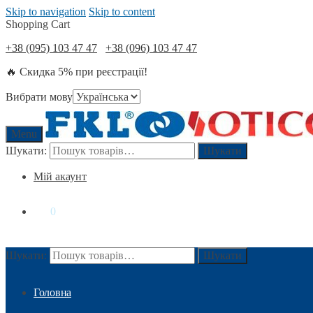
Skip to navigation
Skip to content
Shopping Cart
+38 (095) 103 47 47
+38 (096) 103 47 47
🔥 Скидка 5% при реєстрації!
Вибрати мову
Menu
Шукати:
Шукати
Мій акаунт
0
₴
0
Шукати:
Шукати
Головна