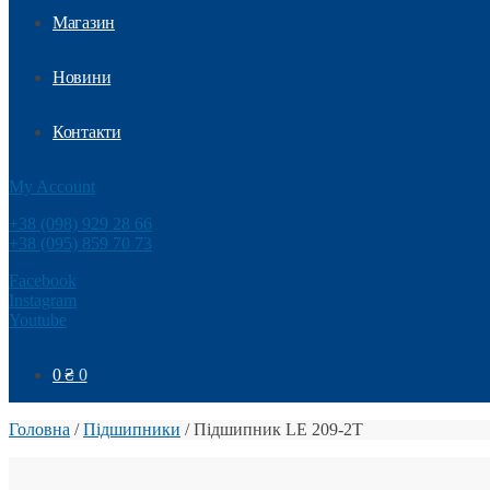
Магазин
Новини
Контакти
My Account
+38 (098) 929 28 66
+38 (095) 859 70 73
Facebook
Instagram
Youtube
0
₴
0
Головна
/
Підшипники
/
Підшипник LE 209-2T