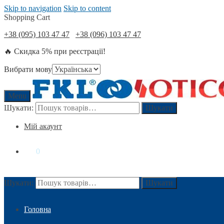
Skip to navigation
Skip to content
Shopping Cart
+38 (095) 103 47 47
+38 (096) 103 47 47
🔥 Скидка 5% при реєстрації!
Вибрати мову
Menu
Шукати:
Шукати
Мій акаунт
0
₴
0
Шукати:
Шукати
Головна