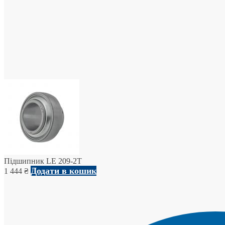
Підшипник LE 209-2T
Додати в кошик
1 444
₴