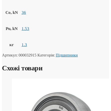
Co, kN
36
Pu, kN
1.53
кг
1.3
Артикул:
000032915
Категорія:
Підшипники
Схожі товари