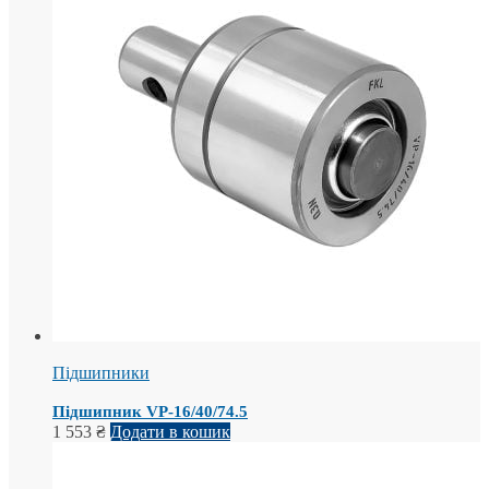
Підшипники
Підшипник VP-16/40/74.5
1 553
₴
Додати в кошик