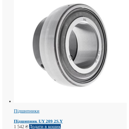
Підшипники
Підшипник UY 209 2S.Y
1 542
₴
Додати в кошик