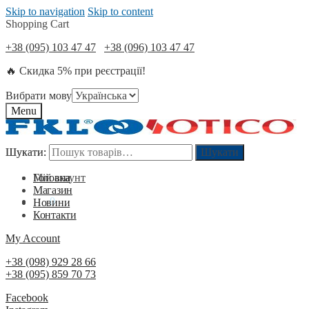
Skip to navigation
Skip to content
Shopping Cart
+38 (095) 103 47 47
+38 (096) 103 47 47
🔥 Скидка 5% при реєстрації!
Вибрати мову
Menu
Шукати:
Шукати:
Шукати
Шукати
Мій акаунт
Головна
Магазин
0
₴
0
Новини
Контакти
My Account
+38 (098) 929 28 66
+38 (095) 859 70 73
Facebook