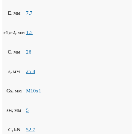
E, мм
7.7
r1;r2, мм
1.5
C, мм
26
s, мм
25.4
Gs, мм
M10x1
sw, мм
5
C, kN
52.7