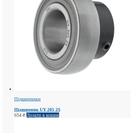
Підшипники
Підшипник UY 205 2S
654
₴
Додати в кошик