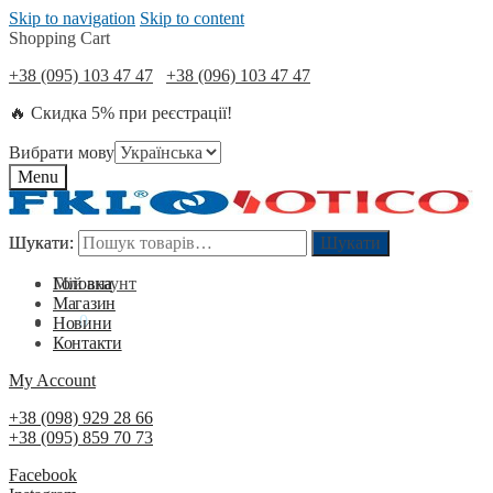
Skip to navigation
Skip to content
Shopping Cart
+38 (095) 103 47 47
+38 (096) 103 47 47
🔥 Скидка 5% при реєстрації!
Вибрати мову
Menu
Шукати:
Шукати:
Шукати
Шукати
Мій акаунт
Головна
Магазин
0
₴
0
Новини
Контакти
My Account
+38 (098) 929 28 66
+38 (095) 859 70 73
Facebook