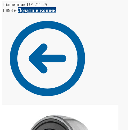
Підшипник UY 211 2S
Додати в кошик
1 898
₴