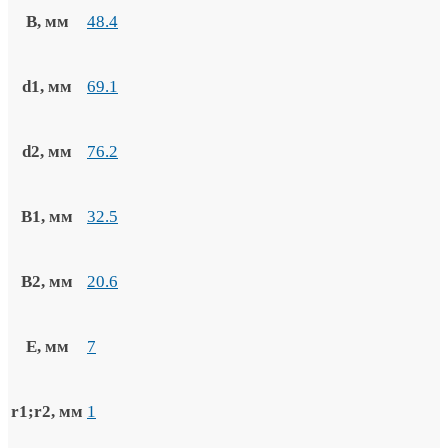
B, мм
48.4
d1, мм
69.1
d2, мм
76.2
B1, мм
32.5
B2, мм
20.6
E, мм
7
r1;r2, мм
1