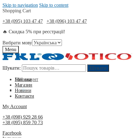
Skip to navigation
Skip to content
Shopping Cart
+38 (095) 103 47 47
+38 (096) 103 47 47
🔥 Скидка 5% при реєстрації!
Вибрати мову
Menu
Шукати:
Шукати:
Шукати
Шукати
Мій акаунт
Головна
Магазин
0
₴
0
Новини
Контакти
My Account
+38 (098) 929 28 66
+38 (095) 859 70 73
Facebook