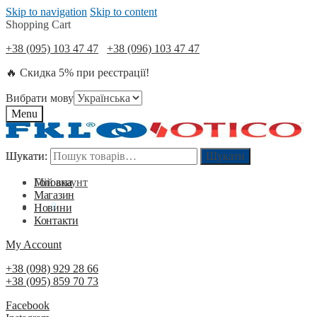
Skip to navigation
Skip to content
Shopping Cart
+38 (095) 103 47 47
+38 (096) 103 47 47
🔥 Скидка 5% при реєстрації!
Вибрати мову
Menu
Шукати:
Шукати:
Шукати
Шукати
Мій акаунт
Головна
Магазин
0
₴
0
Новини
Контакти
My Account
+38 (098) 929 28 66
+38 (095) 859 70 73
Facebook