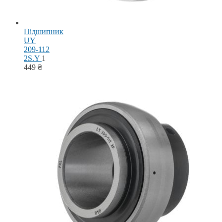
Підшипник
UY
209-112
2S.Y
1
449
₴