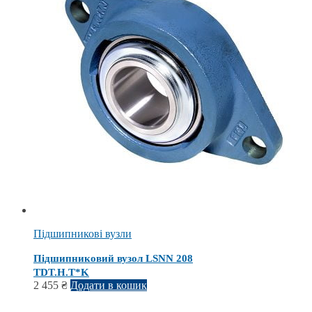
Підшипникові вузли
Підшипниковий вузол LSNN 208
TDT.H.T*K
2 455
₴
Додати в кошик