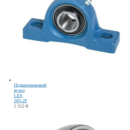
Підшипниковий
вузол
LES
205-2F
1 512
₴