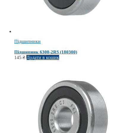
Підшипники
Підшипник 6300-2RS (180300)
145
₴
Додати в кошик