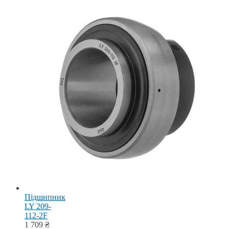
Підшипник
LY 209-
112-2F
1 709
₴