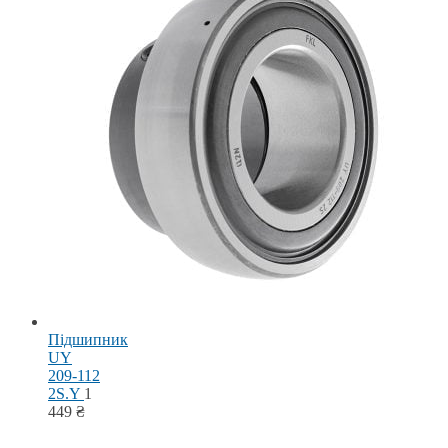
Підшипник
UY
209-112
2S.Y
1
449
₴