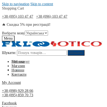
Skip to navigation
Skip to content
Shopping Cart
+38 (095) 103 47 47
+38 (096) 103 47 47
🔥 Скидка 5% при реєстрації!
Вибрати мову
Menu
Шукати:
Шукати:
Шукати
Шукати
Мій акаунт
Головна
Магазин
0
₴
0
Новини
Контакти
My Account
+38 (098) 929 28 66
+38 (095) 859 70 73
Facebook