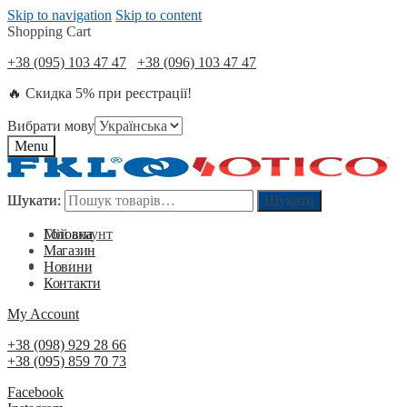
Skip to navigation
Skip to content
Shopping Cart
+38 (095) 103 47 47
+38 (096) 103 47 47
🔥 Скидка 5% при реєстрації!
Вибрати мову
Menu
Шукати:
Шукати:
Шукати
Шукати
Мій акаунт
Головна
Магазин
0
₴
0
Новини
Контакти
My Account
+38 (098) 929 28 66
+38 (095) 859 70 73
Facebook