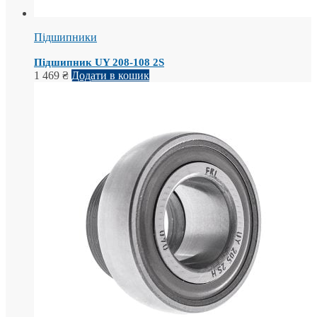
Підшипники
Підшипник UY 208-108 2S
1 469
₴
Додати в кошик