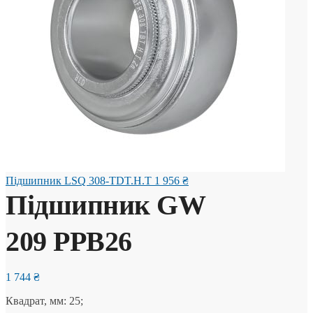
Підшипник LSQ 308-TDT.H.T
1 956
₴
Підшипник GW
209 PPB26
1 744
₴
Квадрат, мм: 25;