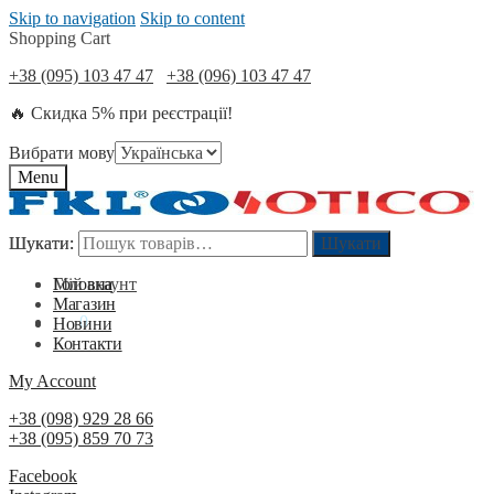
Skip to navigation
Skip to content
Shopping Cart
+38 (095) 103 47 47
+38 (096) 103 47 47
🔥 Скидка 5% при реєстрації!
Вибрати мову
Menu
Шукати:
Шукати:
Шукати
Шукати
Мій акаунт
Головна
Магазин
0
₴
0
Новини
Контакти
My Account
+38 (098) 929 28 66
+38 (095) 859 70 73
Facebook