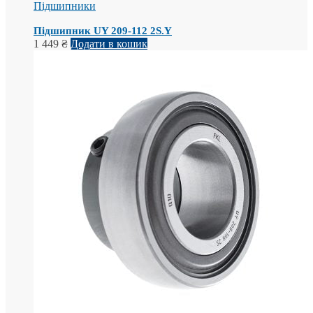
Підшипники
Підшипник UY 209-112 2S.Y
1 449
₴
Додати в кошик