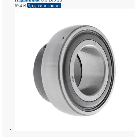
Підшипник UY 205 2S
654
₴
Додати в кошик