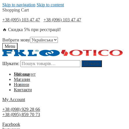
Skip to navigation
Skip to content
Shopping Cart
+38 (095) 103 47 47
+38 (096) 103 47 47
🔥 Скидка 5% при реєстрації!
Вибрати мову
Menu
Шукати:
Шукати:
Шукати
Шукати
Мій акаунт
Головна
Магазин
0
₴
0
Новини
Контакти
My Account
+38 (098) 929 28 66
+38 (095) 859 70 73
Facebook