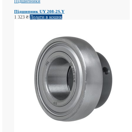
Підшипники
Підшипник UY 208-2S.Y
1 323
₴
Додати в кошик