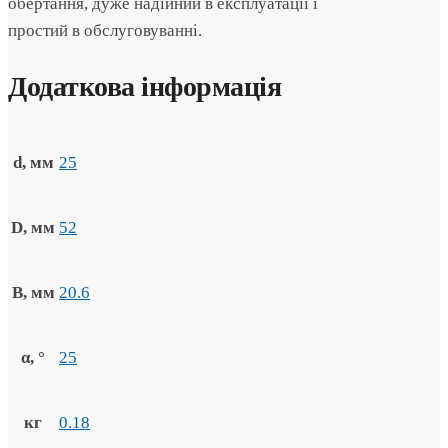
обертання, дуже надійний в експлуатації і
простий в обслуговуванні.
Додаткова інформація
d, мм
25
D, мм
52
B, мм
20.6
α, °
25
кг
0.18