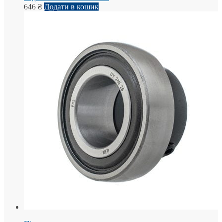
646
₴
Додати в кошик