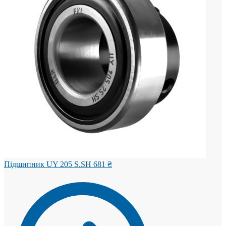
Підшипник UY 205 S.SH
681
₴