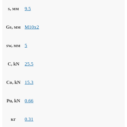
s, мм
9.5
Gs, мм
M10x2
sw, мм
5
C, kN
25.5
Co, kN
15.3
Pu, kN
0.66
кг
0.31