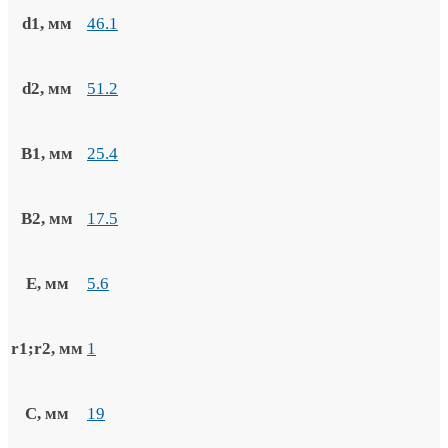
d1, мм
46.1
d2, мм
51.2
B1, мм
25.4
B2, мм
17.5
E, мм
5.6
r1;r2, мм
1
C, мм
19