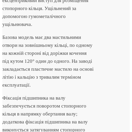
ексцентриковий виступ для розміщення
стопорного кільця. Ущільнений за
допомогою гумометалічного
ущільнювача.
Базова модель має два мастильними
отвори на зовнішньому кільці, по одному
на кожній стороні від доріжки кочення
під кутом 120° один до одного. На заводі
закладається пластичне мастило на основі
літію і кальцію з тривалим терміном
експлуатації.
Фіксація підшипника на валу
забезпечується поворотом стопорного
кільця в напрямку обертання валу;
додаткова фіксація підшипника на валу
виконується затягуванням стопорного