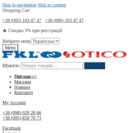
Skip to navigation
Skip to content
Shopping Cart
+38 (095) 103 47 47
+38 (096) 103 47 47
🔥 Скидка 5% при реєстрації!
Вибрати мову
Menu
Шукати:
Шукати:
Шукати
Шукати
Мій акаунт
Головна
Магазин
0
₴
0
Новини
Контакти
My Account
+38 (098) 929 28 66
+38 (095) 859 70 73
Facebook