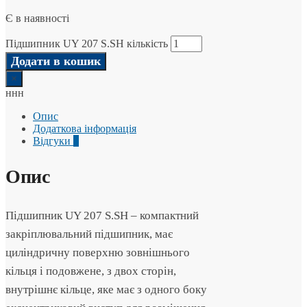
Є в наявності
Підшипник UY 207 S.SH кількість
Додати в кошик
×
ннн
Опис
Додаткова інформація
Відгуки
0
Опис
Підшипник UY 207 S.SH – компактний
закріплювальний підшипник, має
циліндричну поверхню зовнішнього
кільця і подовжене, з двох сторін,
внутрішнє кільце, яке має з одного боку